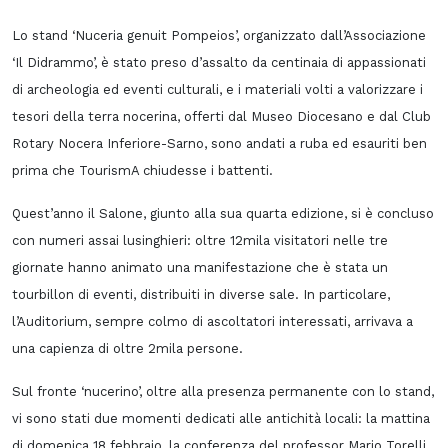
Lo stand ‘Nuceria genuit Pompeios’, organizzato dall’Associazione
‘Il Didrammo’, è stato preso d’assalto da centinaia di appassionati
di archeologia ed eventi culturali, e i materiali volti a valorizzare i
tesori della terra nocerina, offerti dal Museo Diocesano e dal Club
Rotary Nocera Inferiore-Sarno, sono andati a ruba ed esauriti ben
prima che TourismA chiudesse i battenti.
Quest’anno il Salone, giunto alla sua quarta edizione, si è concluso
con numeri assai lusinghieri: oltre 12mila visitatori nelle tre
giornate hanno animato una manifestazione che è stata un
tourbillon di eventi, distribuiti in diverse sale. In particolare,
l’Auditorium, sempre colmo di ascoltatori interessati, arrivava a
una capienza di oltre 2mila persone.
Sul fronte ‘nucerino’, oltre alla presenza permanente con lo stand,
vi sono stati due momenti dedicati alle antichità locali: la mattina
di domenica 18 febbraio, la conferenza del professor Mario Torelli,