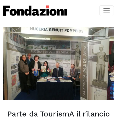
Skip to main content
Parte da TourismA il rilancio